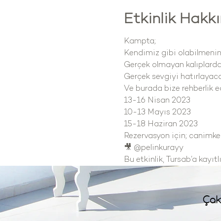
Etkinlik Hakk
Kampta;
Kendimiz gibi olabilmenin
Gerçek olmayan kalıplardan
Gerçek sevgiyi hatırlayac
Ve burada bize rehberlik 
13-16 Nisan 2023
10-13 Mayıs 2023
15-18 Haziran 2023
Rezervasyon için; canimk
🎥 @pelinkurayy
Bu etkinlik, Tursab’a kayıt
Çak