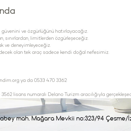
ında
 güvenini ve özgürlüğünü hatırlayacağız.
, sınırlardan, limitlerden özgürleşeceğiz.
ak ve deneyimleyeceğiz.
edecek olan tek araç sadece kendi doğal nefesimiz.
endim.org ya da 0533 470 3362
lı 3562 lisans numaralı Delano Turizm aracılığıyla gerçekleşec
abey mah. Mağara Mevkii no:323/94 Çesme/İ