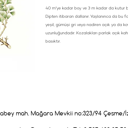
40 m'ye kadar boy ve 3 m kadar da kutur büy
Dipten itibaran dallanır. Yaşlanınca da bu
yeşil, gümüşi gri veya nadiren açık ya da ko
uzunluğundadır. Kozalakları parlak açık ka
basıktır.
abey mah. Mağara Mevkii no:323/94 Çesme/İ