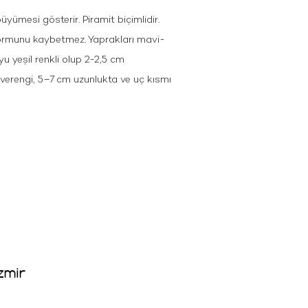
ümesi gösterir. Piramit biçimlidir.
 formunu kaybetmez. Yaprakları mavi-
yu yeşil renkli olup 2-2,5 cm
hverengi, 5–7 cm uzunlukta ve uç kısmı
zmir