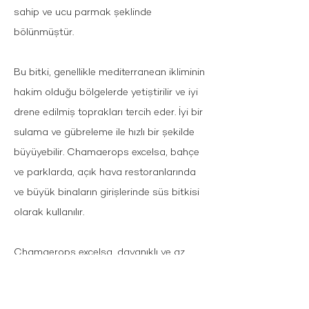
sahip ve ucu parmak şeklinde
bölünmüştür.
Bu bitki, genellikle mediterranean ikliminin
hakim olduğu bölgelerde yetiştirilir ve iyi
drene edilmiş toprakları tercih eder. İyi bir
sulama ve gübreleme ile hızlı bir şekilde
büyüyebilir. Chamaerops excelsa, bahçe
ve parklarda, açık hava restoranlarında
ve büyük binaların girişlerinde süs bitkisi
olarak kullanılır.
Chamaerops excelsa, dayanıklı ve az
bakım gerektiren bir bitki türüdür. Ancak,
soğuk hava koşullarına karşı hassas