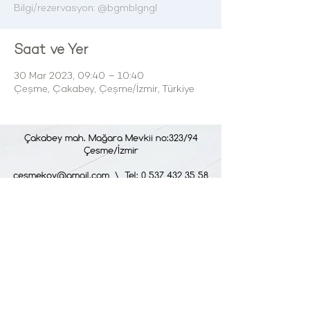
Bilgi/rezervasyon: @bgmblgngl
Saat ve Yer
30 Mar 2023, 09:40 – 10:40
Çeşme, Çakabey, Çeşme/İzmir, Türkiye
Çakabey mah. Mağara Mevkii no:323/94
Çesme/İzmir
cesmekoy@gmail.com
\ Tel: 0 537 432 35 58
OUR SERVICE HOURS
All days of the week : 09:00 - 24:00