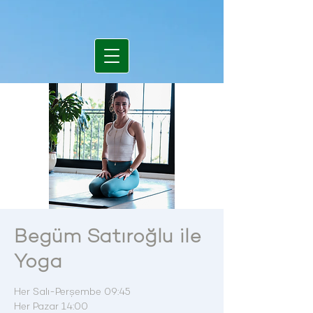
Begüm Satıroğlu ile
Yoga
Her Salı-Perşembe 09:45
Her Pazar 14:00