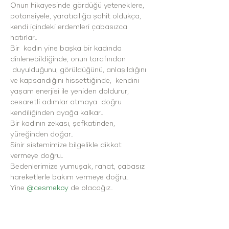
Onun hikayesinde gördüğü yeteneklere, 
potansiyele, yaratıcılığa şahit oldukça, 
kendi içindeki erdemleri çabasızca 
hatırlar..
Bir  kadın yine başka bir kadında 
dinlenebildiğinde, onun tarafından 
 duyulduğunu, görüldüğünü, anlaşıldığını 
ve kapsandığını hissettiğinde,  kendini 
yaşam enerjisi ile yeniden doldurur, 
cesaretli adımlar atmaya  doğru 
kendiliğinden ayağa kalkar..
Bir kadının zekası, şefkatinden, 
yüreğinden doğar..
Sinir sistemimize bilgelikle dikkat 
vermeye doğru..
Bedenlerimize yumuşak, rahat, çabasız 
hareketlerle bakım vermeye doğru..
Yine 
@cesmekoy
 de olacağız..
Toprak ananın kucağında..
Yeşilin kokusunda..
Temiz havasında..