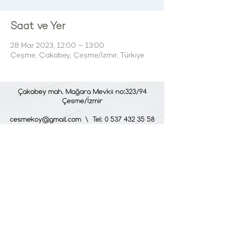
Saat ve Yer
28 Mar 2023, 12:00 – 13:00
Çeşme, Çakabey, Çeşme/İzmir, Türkiye
Çakabey mah. Mağara Mevkii no:323/94
Çesme/İzmir
cesmekoy@gmail.com
\ Tel: 0 537 432 35 58
OUR SERVICE HOURS
All days of the week : 09:00 - 24:00