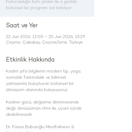
Farkındalığın tüm yönleri ile 4 günlük
bütünsel bir program sizi bekliyor
Saat ve Yer
22 Jun 2026, 12:00 – 25 Jun 2026, 15:29
Çeşme, Çakabey, Çeşme/İzmir, Türkiye
Etkinlik Hakkında
Kadim şifa bilgilerini modern tip, yoga, 
somatik farkındalık ve bilimsel 
yaklaşımla buluşturan bütünsel bir 
dönüşüm alanında buluşuyoruz.
Kadının gücü, değişime direnmesinde 
değil, dönüşümün ritmi ile, uyum içinde 
akabilmesidir.
Dr. Füsun Babaoğlu Mindfullness & 