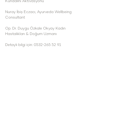
Kundalini Aktivasyonu
Nuray İbiş Eczacı, Ayurveda Wellbeing 
Consultant
Op. Dr. Duygu Özkale Okyay Kadın 
Hastalıkları & Doğum Uzmanı
Detaylı bilgi için: 0532-265 52 91
Çakabey mah. Mağara Mevkii no:323/94
Çesme/İzmir
cesmekoy@gmail.com
\ Tel: 0 537 432 35 58
OUR SERVICE HOURS
All days of the week : 09:00 - 24:00