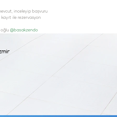
mevcut, inceleyip başvuru 
kayıt ile rezervasyon 
oğlu 
@basakzendo
zmir