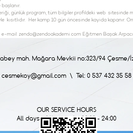
 başlanır. 
riği, günlük program, tüm bilgiler profildeki web  sitesinde 
le  kısıtlıdır.  Her kamp 10 gün öncesinde kayida kapanır. On 
 e-mail: zendo@zendoakademi.com Eğitmen Başak Arpacı
abey mah. Mağara Mevkii no:323/94 Çesme/İ
cesmekoy@gmail.com
\ Tel: 0 537 432 35 58
OUR SERVICE HOURS
All days of the week : 09:00 - 24:00