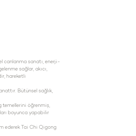
el canlanma sanatı, enerji-
gelenme sağlar, akıcı, 
r, hareketli 
anattır. Bütünsel sağlık, 
 temellerini öğrenmiş, 
ları boyunca yapabilir 
vam ederek Tai Chi Qigong 