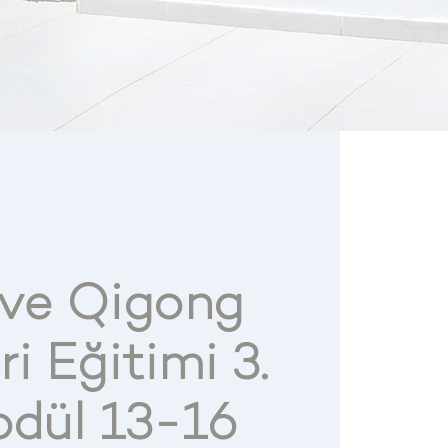
 ve Qigong
i Eğitimi 3.
odül 13-16