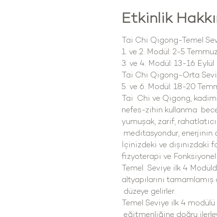
Etkinlik Hakk
Tai Chi Qigong-Temel Sev
1. ve 2. Modül: 2-5 Temmu
3. ve 4. Modül: 13-16 Eylül
Tai Chi Qigong-Orta Sev
5. ve 6. Modül: 18-20 Tem
Tai  Chi ve Qigong, kadim 
nefes-zihin kullanma  becer
yumuşak, zarif, rahatlatıcı
 meditasyondur, enerjinin 
İçinizdeki ve dışınızdaki fa
fizyoterapi ve Fonksiyonel
Temel  Seviye ilk 4 Modüld
altyapılarını tamamlamış o
 düzeye gelirler.
Temel Seviye ilk 4 modülü 
 eğitmenliğine doğru ilerleyeb