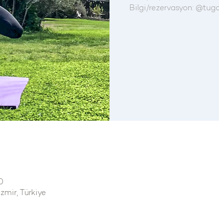
Bilgi/rezervasyon: @tug
0
mir, Türkiye