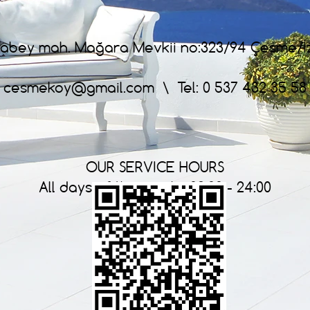
abey mah. Mağara Mevkii no:323/94 Çesme/İ
cesmekoy@gmail.com
\ Tel: 0 537 432 35 58
OUR SERVICE HOURS
All days of the week : 09:00 - 24:00