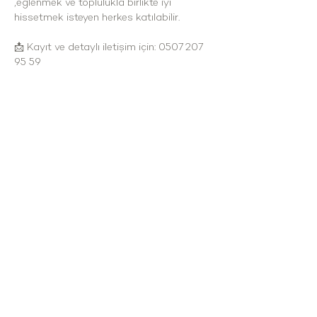
,eğlenmek ve toplulukla birlikte iyi 
hissetmek isteyen herkes katılabilir.
📩 Kayıt ve detaylı iletişim için: 0507 207 
95 59
Çakabey mah. Mağara Mevkii no:323/94
Çesme/İzmir
cesmekoy@gmail.com
\ Tel: 0 537 432 35 58
OUR SERVICE HOURS
All days of the week : 09:00 - 24:00