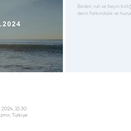
Beden, ruh ve beyin birl
derin farkındalık ve huzur
l 2024, 15:30
mir, Türkiye