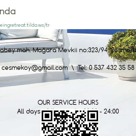
ında
eingretreat.tilda.ws/tr
abey mah. Mağara Mevkii no:323/94 Çesme/İ
cesmekoy@gmail.com
\ Tel: 0 537 432 35 58
OUR SERVICE HOURS
All days of the week : 09:00 - 24:00