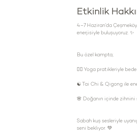
Etkinlik Hakk
4–7 Haziran’da Çeşmeköy’ü
enerjisiyle buluşuyoruz. ✨
Bu özel kampta;
🧘‍♀️ Yoga pratikleriyle bed
☯️ Tai Chi & Qigong ile ene
🌸 Doğanın içinde zihnini 
Sabah kuş sesleriyle uyanıp
seni bekliyor. 💚