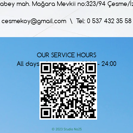
abey mah. Mağara Mevkii no:323/94 Çesme/İ
cesmekoy@gmail.com
\ Tel: 0 537 432 35 58
OUR SERVICE HOURS
All days of the week : 09:00 - 24:00
© 2023 Studio No25