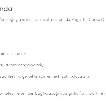
ında
n doğayla iç içe huzurlu atmosferinde; Yoga, Tai Chi ve Q
enini esnetecek,
rji akışını dengeleyecek,
sakinleştirip gerçekten dinlenme fırsatı bulacaksın.
, nefesinle yeniden bağ kuracağın; dinginlik, farkındalık ve iy