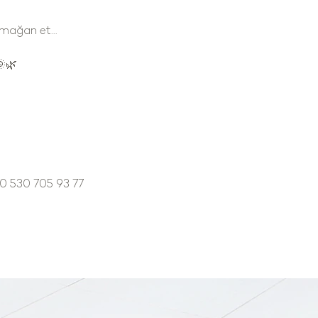
armağan et…
🌞🌿
90 530 705 93 77