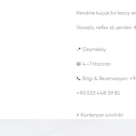
Kendine küçük bir kaçış 
Yavaşla, nefes al, yenilen. 
📍 Çeşmeköy
📅 4–7 Haziran
📞 Bilgi & Rezervasyon: +
+90 533 448 39 81
⚡ Kontenjan sınırlıdır.