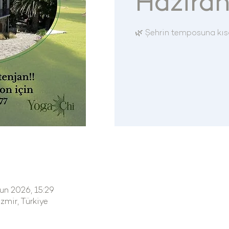
Hazira
🌿 Şehrin temposuna kıs
un 2026, 15:29
mir, Türkiye