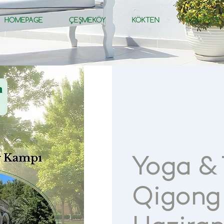
HOMEPAGE
ÇEŞMEKÖY
KÖKTEN
CONTACT
Yoga & 
Qigong