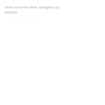
Senin için ilmek ilmek işlediğimiz bu 
kampta;
- 8 adet doğal nefes seansı
- Farkındalık meditasyon çalışmaları
- Diyatik egzersizler
- Karakter analizleri
- Tibet egzersizleri
- Yin Yoga pratikleri
- Düşünceler ve duygular üzerine 
çalışmalar
- Zihin çalışmaları
- Nefes-i Mavera seansı
- Koçluk çalışmaları ve hatırlatıcı oyunlar 
olacak.
- Ve sizi kamptan sonra 
kullanabileceğiniz bir alet çantasıyla 
uğurlayacağız.