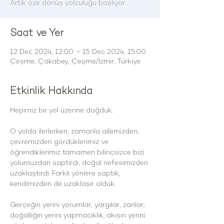
Artık öze dönüş yolculuğu başlıyor.
Saat ve Yer
12 Dec 2024, 12:00 – 15 Dec 2024, 15:00
Çeşme, Çakabey, Çeşme/İzmir, Türkiye
Etkinlik Hakkında
Hepimiz bir yol üzerine doğduk.
O yolda ilerlerken, zamanla ailemizden, 
çevremizden gördüklerimiz ve 
öğrendiklerimiz tamamen bilinçsizce bizi 
yolumuzdan saptırdı, doğal nefesimizden 
uzaklaştırdı. Farklı yönlere saptık, 
kendimizden de uzaklaşır olduk.
Gerçeğin yerini yorumlar, yargılar, zanlar; 
doğallığın yerini yapmacıklık; akışın yerini 