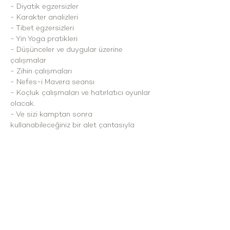
- Diyatik egzersizler
- Karakter analizleri
- Tibet egzersizleri
- Yin Yoga pratikleri
- Düşünceler ve duygular üzerine 
çalışmalar
- Zihin çalışmaları
- Nefes-i Mavera seansı
- Koçluk çalışmaları ve hatırlatıcı oyunlar 
olacak.
- Ve sizi kamptan sonra 
kullanabileceğiniz bir alet çantasıyla 
uğurlayacağız.
Çakabey mah. Mağara Mevkii no:323/94
Çesme/İzmir
cesmekoy@gmail.com
\ Tel: 0 537 432 35 58