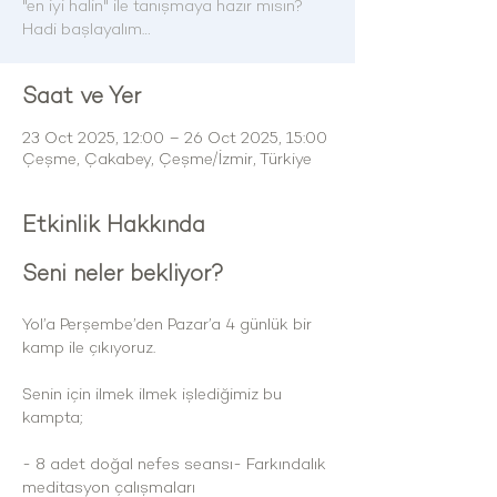
"en iyi halin" ile tanışmaya hazır mısın?
Hadi başlayalım…
Saat ve Yer
23 Oct 2025, 12:00 – 26 Oct 2025, 15:00
Çeşme, Çakabey, Çeşme/İzmir, Türkiye
Etkinlik Hakkında
Seni neler bekliyor?
Yol’a Perşembe’den Pazar’a 4 günlük bir 
kamp ile çıkıyoruz.
Senin için ilmek ilmek işlediğimiz bu 
kampta;
- 8 adet doğal nefes seansı- Farkındalık 
meditasyon çalışmaları