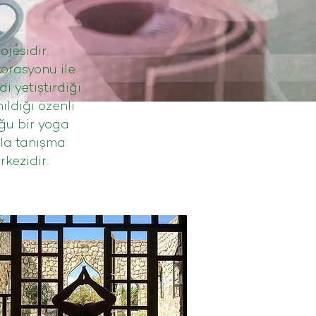
jesidir.
orasyonu ile
i yetiştirdiği
ıldığı özenli
ğu bir yoga
yla tanışma
kezidir.