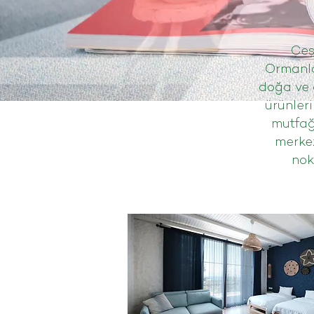
Çeş
Ormanla
doğa ve d
ürünleri
mutfağ
merkez
nok