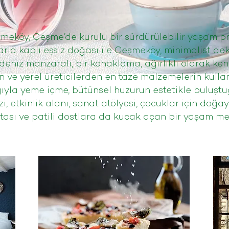
meköy, Çeşme’de kurulu bir sürdürülebilir yaşam pro
rla kaplı eşsiz doğası ile Çeşmeköy, minimalist dek
eniz manzaralı, bir konaklama, ağırlıklı olarak kend
n ve yerel üreticilerden en taze malzemelerin kullan
ıyla yeme içme, bütünsel huzurun estetikle buluştu
i, etkinlik alanı, sanat atölyesi, çocuklar için doğa
tası ve patili dostlara da kucak açan bir yaşam mer