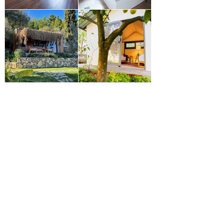
Çakabey mah. Mağara Mevkii no:323/94
Çesme/İzmir
cesmekoy@gmail.com
\ Tel: 0 537 432 35 58
HİZMET SAATLERİMİZ
Haftanın tüm günlerinde : 09:00 - 24:00
2025-2026
SÜRDÜRÜLEBİLİRLİK RAPORLAMASI