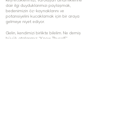
keşfettiklerimizi, varoluşun dinamiklerine
dair ilgi duyduklarımızı paylaşmak,
bedenimizin öz-kaynaklarını ve
potansiyelini kucaklamak için bir araya
gelmeye niyet ediyor.
Gelin, kendimizi birlikte bilelim. Ne demiş
büyük atalarımız: “Know Thyself”
📅 8-11 Şubat
📍 Çeşmeköy
Detaylar ve kayıt için workshopix.com'u
ziyaret etmeyi unutmayın! ✨
Çakabey mah. Mağara Mevkii no:323/94
Çesme/İzmir
cesmekoy@gmail.com
\ Tel: 0 537 432 35 58
HİZMET SAATLERİMİZ