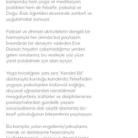
kampında; hem yoga ve meditasyon
pratikleri hem de felsefe, psikoloji ve
Doğu-Batı öğretileri ekseninde sohbet ve
uygulamalar sunuyor.
Fiziksel ve zihinsel aktivitelerin dengeli bir
harmanıyla her anında bol paylaşım
barındıran bir deneyim vadeden Ece
Dursun; hayatın çalışmadığımız yerden
gelen sorularına, bu vesileyle yüz yüze
yanıt bulabilmek için alan açıyor.
Yoga hocalığının yanı sıra “Kendini Bil”
düsturuyla kurduğu kanalında; felsefeden
yogaya, psikolojiden bütüncül sağlığa,
duyusal uğraşlardan nörobilimsel
meşguliyetlere, kültürler ve disiplinlerarası
paslaşmalardan gündelik yaşam
sorunsallarına dek çeşitli alanlarda öz-
keşif yolculuğunun bileşenlerini paylaşıyor.
Bu kampta; yolun engellerini/yokuşlarını,
merak ve derinleşme heyecanıyla