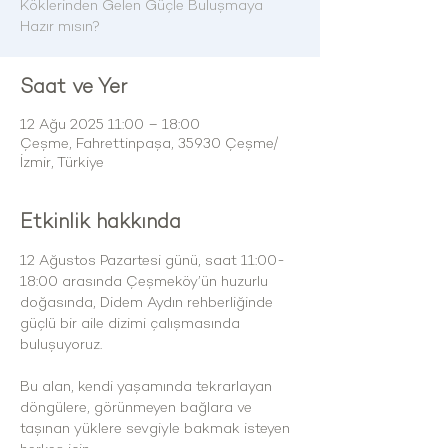
Köklerinden Gelen Güçle Buluşmaya
Saat ve Yer
12 Ağu 2025 11:00 – 18:00
Çeşme, Fahrettinpaşa, 35930 Çeşme/
İzmir, Türkiye
Etkinlik hakkında
12 Ağustos Pazartesi günü, saat 11:00-
18:00 arasında Çeşmeköy’ün huzurlu 
doğasında, Didem Aydın rehberliğinde 
güçlü bir aile dizimi çalışmasında 
buluşuyoruz.
Bu alan, kendi yaşamında tekrarlayan 
döngülere, görünmeyen bağlara ve 
taşınan yüklere sevgiyle bakmak isteyen 