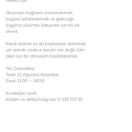
herkes için.
Geçmişle bağlarını onurlandırmak, 
bugünü şifalandırmak ve geleceğe 
özgürce yürümek isteyenler için bu bir 
davet.
Kendi dizimin ya da başkasının diziminde 
yer alarak; sadece kendin için değil, tüm 
ailen için bir dönüşüm başlatabilirsin.
Yer: Çeşmeköy
Tarih: 12 Ağustos Pazartesi
Saat: 11:00 – 18:00
Kontenjan sınırlı.
Katılım ve detaylı bilgi için 0 533 733 35 
78 numaralı telefondan ulaşabilirsiniz.
 Instagram: hayatina_nefes_aldir