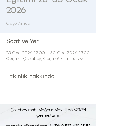
2026
Gaye Amus
Saat ve Yer
25 Oca 2026 12:00 – 30 Oca 2026 15:00
Çeşme, Çakabey, Çeşme/İzmir, Türkiye
Etkinlik hakkında
Çakabey mah. Mağara Mevkii no:323/94
Çesme/İzmir
cesmekoy@gmail.com
\ Tel: 0 537 432 35 58