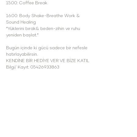
15.00: Coffee Break
16.00: Body Shake-Breathe Work & 
Sound Healing
"Yüklerini bırak& beden-zihin ve ruhu 
yeniden başlat."
Bugün içinde ki gücü sadece bir nefesle 
hatırlayabilirsin.
KENDİNE BİR HEDİYE VER VE BİZE KATIL
Bilgi/ Kayıt: 05426933863
Çakabey mah. Mağara Mevkii no:323/94
Çesme/İzmir
cesmekoy@gmail.com
\ Tel: 0 537 432 35 58
HİZMET SAATLERİMİZ
Haftanın tüm günlerinde : 09:00 - 24:00