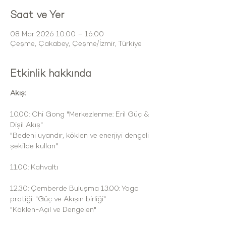
Saat ve Yer
08 Mar 2026 10:00 – 16:00
Çeşme, Çakabey, Çeşme/İzmir, Türkiye
Etkinlik hakkında
Akış:
10.00: Chi Gong "Merkezlenme: Eril Güç & 
Dişil Akış"
"Bedeni uyandır, köklen ve enerjiyi dengeli 
şekilde kullan"
11.00: Kahvaltı
12.30: Çemberde Buluşma 13.00: Yoga 
pratiği: "Güç ve Akışın birliği"
"Köklen-Açıl ve Dengelen"