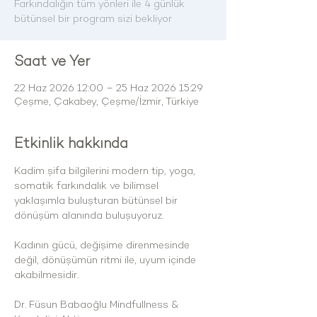
Farkındalığın tüm yönleri ile 4 günlük
bütünsel bir program sizi bekliyor
Saat ve Yer
22 Haz 2026 12:00 – 25 Haz 2026 15:29
Çeşme, Çakabey, Çeşme/İzmir, Türkiye
Etkinlik hakkında
Kadim şifa bilgilerini modern tip, yoga, 
somatik farkındalık ve bilimsel 
yaklaşımla buluşturan bütünsel bir 
dönüşüm alanında buluşuyoruz.
Kadının gücü, değişime direnmesinde 
değil, dönüşümün ritmi ile, uyum içinde 
akabilmesidir.
Dr. Füsun Babaoğlu Mindfullness & 