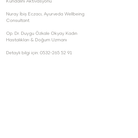
Kundalini Aktivasyonu
Nuray İbiş Eczacı, Ayurveda Wellbeing 
Consultant
Op. Dr. Duygu Özkale Okyay Kadın 
Hastalıkları & Doğum Uzmanı
Detaylı bilgi için: 0532-265 52 91
Çakabey mah. Mağara Mevkii no:323/94
Çesme/İzmir
cesmekoy@gmail.com
\ Tel: 0 537 432 35 58
HİZMET SAATLERİMİZ
Haftanın tüm günlerinde : 09:00 - 24:00