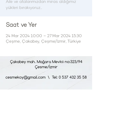
Aile ve atalarımızdan miras aldığımız
yükleri bırakıyoruz...
Saat ve Yer
24 Mar 2024 10:00 – 27 Mar 2024 15:30
Çeşme, Çakabey, Çeşme/İzmir, Türkiye
Çakabey mah. Mağara Mevkii no:323/94
Çesme/İzmir
cesmekoy@gmail.com
\ Tel: 0 537 432 35 58
HİZMET SAATLERİMİZ
Haftanın tüm günlerinde : 09:00 - 24:00
2025-2026
SÜRDÜRÜLEBİLİRLİK RAPORLAMASI