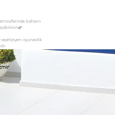
atmosferinde baharın 
şabilirsin🌿
vejetaryen-ayurvedik. 
dir.
zmir