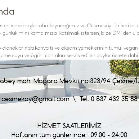
ında
s çalışmalarıyla rahatlayacağımız ve Çeşmeköy’ ün harika  
4 günlük mini kampımıza  katılmak istersen, bize DM’ den ula
 olanaklarında kahvaltı ve akşam yemeklerinin tümü  vegan-
çme suyu ve öğün  sonraları servis edilen çaylar ücrete dahil
abey mah. Mağara Mevkii no:323/94 Çesme/İ
cesmekoy@gmail.com
\ Tel: 0 537 432 35 58
HİZMET SAATLERİMİZ
Haftanın tüm günlerinde : 09:00 - 24:00