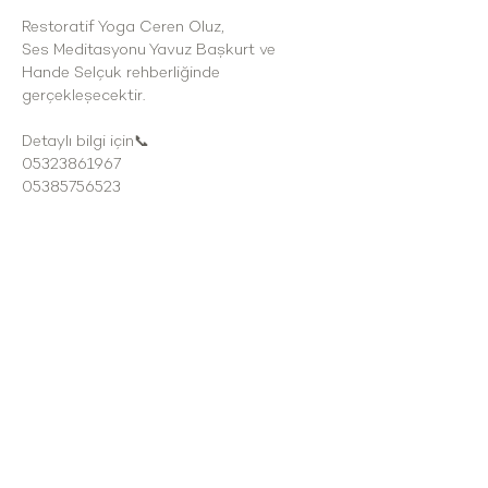
Restoratif Yoga Ceren Oluz, 
Ses Meditasyonu Yavuz Başkurt ve 
Hande Selçuk rehberliğinde 
gerçekleşecektir. 
Detaylı bilgi için📞 
05323861967
05385756523
Çakabey mah. Mağara Mevkii no:323/94
Çesme/İzmir
cesmekoy@gmail.com
\ Tel: 0 537 432 35 58
HİZMET SAATLERİMİZ
Haftanın tüm günlerinde : 09:00 - 24:00
2025-2026
SÜRDÜRÜLEBİLİRLİK RAPORLAMASI