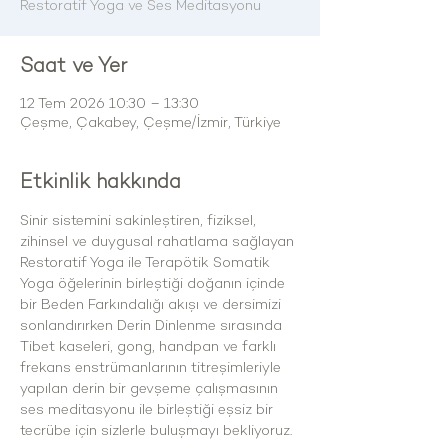
Restoratif Yoga ve Ses Meditasyonu
Saat ve Yer
12 Tem 2026 10:30 – 13:30
Çeşme, Çakabey, Çeşme/İzmir, Türkiye
Etkinlik hakkında
Sinir sistemini sakinleştiren, fiziksel, 
zihinsel ve duygusal rahatlama sağlayan 
Restoratif Yoga ile Terapötik Somatik 
Yoga öğelerinin birleştiği doğanın içinde 
bir Beden Farkındalığı akışı ve dersimizi 
sonlandırırken Derin Dinlenme sırasında 
Tibet kaseleri, gong, handpan ve farklı 
frekans enstrümanlarının titreşimleriyle 
yapılan derin bir gevşeme çalışmasının 
ses meditasyonu ile birleştiği eşsiz bir 
tecrübe için sizlerle buluşmayı bekliyoruz. 