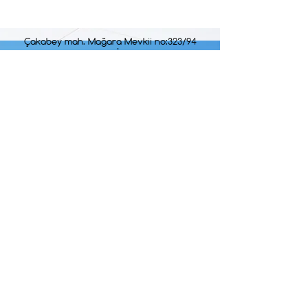
Çakabey mah. Mağara Mevkii no:323/94
Çesme/İzmir
cesmekoy@gmail.com
\ Tel: 0 537 432 35 58
HİZMET SAATLERİMİZ
Haftanın tüm günlerinde : 09:00 - 24:00
2025-2026
SÜRDÜRÜLEBİLİRLİK RAPORLAMASI
© 2023 Studio No25