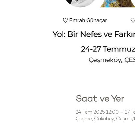
Saat ve Yer
24 Tem 2025 12:00 – 27 T
Çeşme, Çakabey, Çeşme/İz