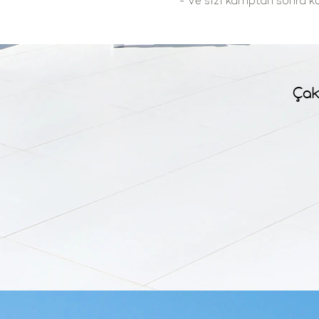
- Ve sizi kamptan sonra ku
Çak