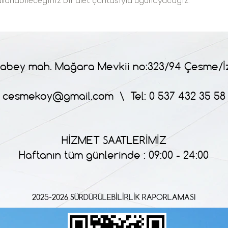
llanabileceğiniz bir alet çantasıyla uğurlayacağız.
abey mah. Mağara Mevkii no:323/94 Çesme/İ
cesmekoy@gmail.com
\ Tel: 0 537 432 35 58
HİZMET SAATLERİMİZ
Haftanın tüm günlerinde : 09:00 - 24:00
2025-2026 SÜRDÜRÜLEBİLİRLİK RAPORLAMASI