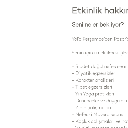
Etkinlik hakk
Seni neler bekliyor?
Yol’a Perşembe’den Pazar’a
Senin için ilmek ilmek işl
- 8 adet doğal nefes sean
- Diyatik egzersizler
- Karakter analizleri
- Tibet egzersizleri
- Yin Yoga pratikleri
- Düşünceler ve duygular ü
- Zihin çalışmaları
- Nefes-i Mavera seansı
- Koçluk çalışmaları ve hat