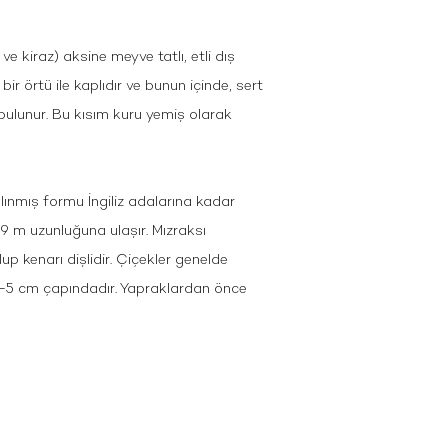
 ve kiraz) aksine meyve tatlı, etli dış
ir örtü ile kaplıdır ve bunun içinde, sert
ı bulunur. Bu kısım kuru yemiş olarak
ınmış formu İngiliz adalarına kadar
4–9 m uzunluğuna ulaşır. Mızraksı
 kenarı dişlidir. Çiçekler genelde
3–5 cm çapındadır. Yapraklardan önce